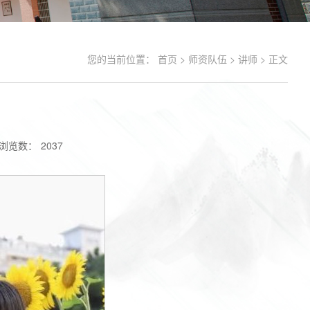
您的当前位置：
首页
>
师资队伍
>
讲师
> 正文
浏览数：
2037