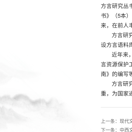
方言研究丛
书》（5本
来，在前人
方言研
设方言语料
近年来
言资源保护
南》的编写
方言研
重，为国家
上一条：
现代
下一条：
中西