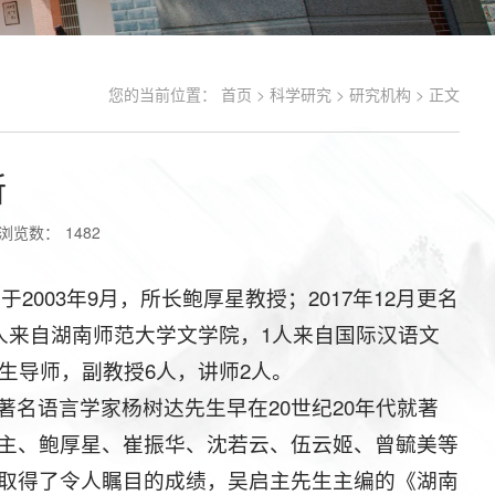
您的当前位置：
首页
>
科学研究
>
研究机构
> 正文
所
浏览数：
1482
2003年9月，所长鲍厚星教授；2017年12月更名
人来自湖南师范大学文学院，1人来自国际汉语文
生导师，副教授6人，讲师2人。
名语言学家杨树达先生早在20世纪20年代就著
主、鲍厚星、崔振华、沈若云、伍云姬、曾毓美等
取得了令人瞩目的成绩，吴启主先生主编的《湖南