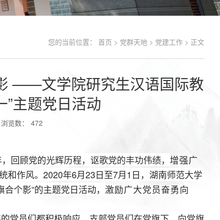
您的当前位置：
首页
>
党群天地
>
党建工作
> 正文
影 ——文学院研究生汉语国际教
一”主题党日活动
浏览数：
472
年，回顾党的光辉历程，讴歌党的丰功伟绩，
增强广
2020年6月23日至7
1日
统和作风。
月
，湖南师范大学
旗合个影“的主题党日活动，
激励广大党员奋勇向
海的党员们都积极响应。支部党员们在党旗下，向党旗