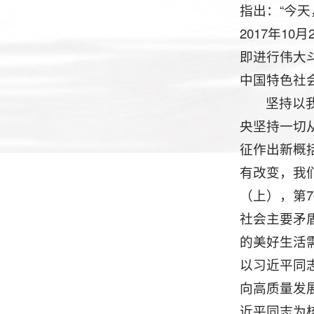
指出：“今
2017年1
即进行伟大
中国特色社
坚持以
央坚持一切
征作出新概
有改变，我
（上），第
社会主要矛
的美好生活需
以习近平同
向高质量发
近平同志为