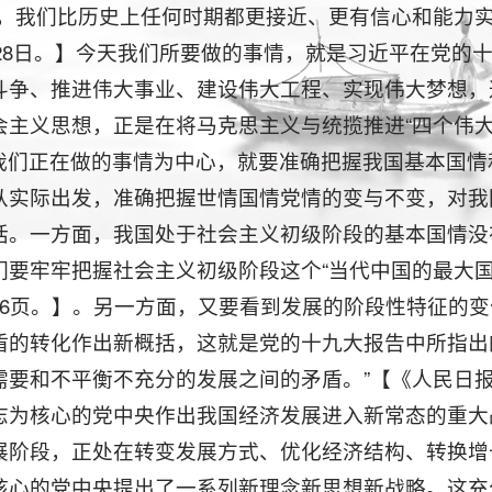
天，我们比历史上任何时期都更接近、更有信心和能力
0月28日。】今天我们所要做的事情，就是习近平在党的
斗争、推进伟大事业、建设伟大工程、实现伟大梦想，
会主义思想，正是在将马克思主义与统揽推进“四个伟
我们正在做的事情为中心，就要准确把握我国基本国情
从实际出发，准确把握世情国情党情的变与不变，对我
括。一方面，我国处于社会主义初级阶段的基本国情没
们要牢牢把握社会主义初级阶段这个“当代中国的最大
76页。】。另一方面，又要看到发展的阶段性特征的
盾的转化作出新概括，这就是党的十九大报告中所指出
要和不平衡不充分的发展之间的矛盾。”【《人民日报》
志为核心的党中央作出我国经济发展进入新常态的重大
展阶段，正处在转变发展方式、优化经济结构、转换增
核心的党中央提出了一系列新理念新思想新战略。这充