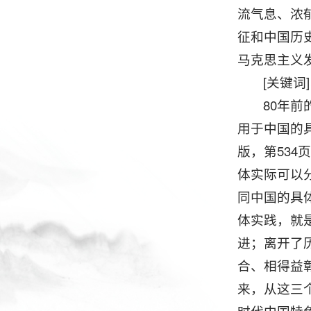
流气息、浓
征和中国历
马克思主义
[关键
80年
用于中国的具
版，第53
体实际可以
同中国的具
体实践，就
进；离开了
合、相得益
来，从这三