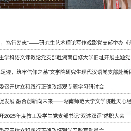
史，笃行励志”——研究生艺术理论写作戏影党支部举办《
生学科语文课教论党支部赴湖南自修大学旧址开展主题党
色足迹，筑牢信仰之基”文学院研究生现代汉语党支部赴新
委召开树立和践行正确政绩观专题学习研讨会
促发展 融合创新向未来——湖南师范大学文学院赴天心经
开2025年度教工及学生党支部书记“双述双评”述职大会
委召开树立和践行正确政绩观学习教育动员会