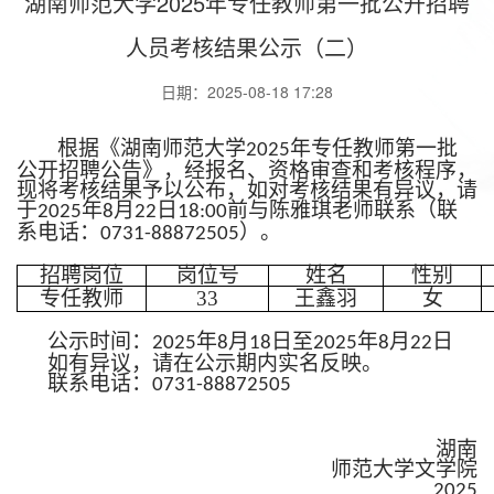
湖南师范大学2025年专任教师第一批公开招聘
人员考核结果公示（二）
日期：2025-08-18 17:28
根据《湖南师范大学
年专任教师
第一批
202
5
公开招聘公告》，经报名、资格审查和考核程序，
现将考核结果予以公布，如对考核结果有异议，请
于
年
月
日
前与
陈雅琪
老师联系（联
202
5
8
22
18:00
系电话：
）。
0731-88872505
招聘岗位
岗位号
姓名
性别
专任教师
33
王鑫羽
女
公示时间：
年
月
日至
年
月
日
202
5
8
18
202
5
8
22
如有异议，请在公示期内实名反映。
联系电话：
0731-88872505
湖南
师范大学文学院
202
5